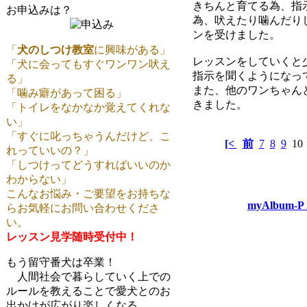
きちんと育てる為、指
お申込みは？
為、吠えたり噛んだり
ンを受けました。
「
犬のしつけ教室
に興味がある」
レッスンをしていくと
「犬に会ってもすぐワンワン吠え
指示を聞くようになっ
る」
また、他のワンちゃん
「噛み癖があって困る」
きました。
「トイレをなかなか覚えてくれな
い」
「すぐに叱っちゃうんだけど、こ
[<
前
7
8
9
1
れっていいの？」
「しつけってどうすればいいのか
わからない」
こんなお悩み・ご要望をお持ちな
myAlbum-P 
らお気軽にお問い合わせくださ
い。
レッスン見学随時受付中！
もう留守番犬は卒業！
人間社会で暮らしていく上での
ルールを教えることで愛犬とのお
出かけが広がり楽しくなる。