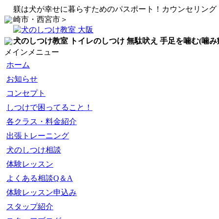
躾は犬が幸せに暮らすためのパスポート！カウンセリング
崎市・西宮市＞
犬のしつけ教室 トイレのしつけ 無駄吠え 手足を噛む(噛み
メインメニュー
ホーム
お知らせ
コンセプト
しつけで困ってること！
各クラス・料金紹介
出張トレーニング
犬のしつけ相談
体験レッスン
よくある相談Q＆A
体験レッスン申込み
スタップ紹介