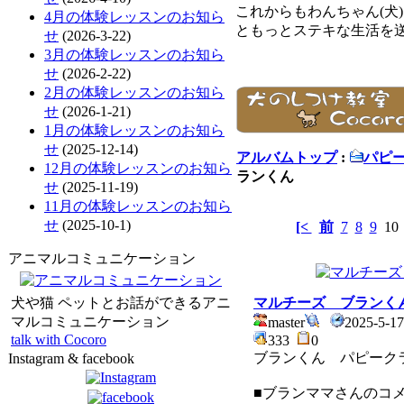
これからもわんちゃん(犬
4月の体験レッスンのお知ら
ともっとステキな生活を
せ
(2026-3-22)
3月の体験レッスンのお知ら
せ
(2026-2-22)
2月の体験レッスンのお知ら
せ
(2026-1-21)
1月の体験レッスンのお知ら
せ
(2025-12-14)
アルバムトップ
:
パピ
12月の体験レッスンのお知ら
ランくん
せ
(2025-11-19)
11月の体験レッスンのお知ら
せ
(2025-10-1)
[<
前
7
8
9
1
アニマルコミュニケーション
犬や猫 ペットとお話ができるアニ
マルチーズ ブランく
マルコミュニケーション
master
2025-5-17
talk with Cocoro
333
0
ブランくん パピーク
Instagram & facebook
■ブランママさんのコメ