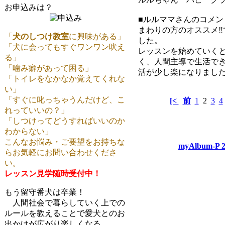
お申込みは？
■ルルママさんのコメン
まわりの方のオススメ‼
「
犬のしつけ教室
に興味がある」
した。
「犬に会ってもすぐワンワン吠え
レッスンを始めていく
る」
く、人間主導で生活で
「噛み癖があって困る」
活が少し楽になりまし
「トイレをなかなか覚えてくれな
い」
「すぐに叱っちゃうんだけど、こ
[<
前
1
2
3
4
れっていいの？」
「しつけってどうすればいいのか
わからない」
こんなお悩み・ご要望をお持ちな
myAlbum-P 2
らお気軽にお問い合わせくださ
い。
レッスン見学随時受付中！
もう留守番犬は卒業！
人間社会で暮らしていく上での
ルールを教えることで愛犬とのお
出かけが広がり楽しくなる。