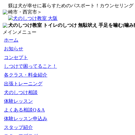
躾は犬が幸せに暮らすためのパスポート！カウンセリング
崎市・西宮市＞
犬のしつけ教室 トイレのしつけ 無駄吠え 手足を噛む(噛み
メインメニュー
ホーム
お知らせ
コンセプト
しつけで困ってること！
各クラス・料金紹介
出張トレーニング
犬のしつけ相談
体験レッスン
よくある相談Q＆A
体験レッスン申込み
スタップ紹介