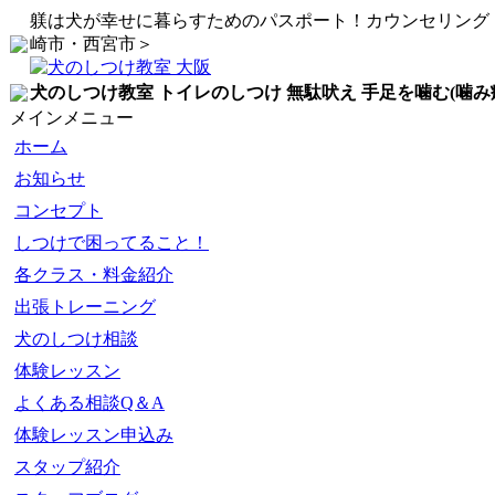
躾は犬が幸せに暮らすためのパスポート！カウンセリング
崎市・西宮市＞
犬のしつけ教室 トイレのしつけ 無駄吠え 手足を噛む(噛み
メインメニュー
ホーム
お知らせ
コンセプト
しつけで困ってること！
各クラス・料金紹介
出張トレーニング
犬のしつけ相談
体験レッスン
よくある相談Q＆A
体験レッスン申込み
スタップ紹介