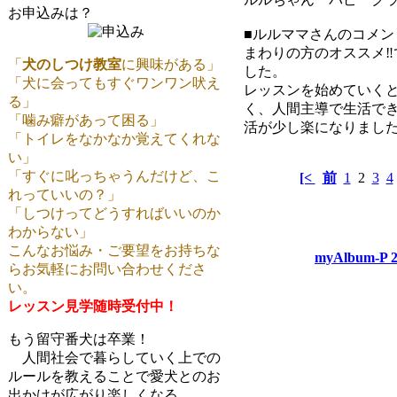
お申込みは？
■ルルママさんのコメン
まわりの方のオススメ‼
「
犬のしつけ教室
に興味がある」
した。
「犬に会ってもすぐワンワン吠え
レッスンを始めていく
る」
く、人間主導で生活で
「噛み癖があって困る」
活が少し楽になりまし
「トイレをなかなか覚えてくれな
い」
「すぐに叱っちゃうんだけど、こ
[<
前
1
2
3
4
れっていいの？」
「しつけってどうすればいいのか
わからない」
こんなお悩み・ご要望をお持ちな
myAlbum-P 2
らお気軽にお問い合わせくださ
い。
レッスン見学随時受付中！
もう留守番犬は卒業！
人間社会で暮らしていく上での
ルールを教えることで愛犬とのお
出かけが広がり楽しくなる。