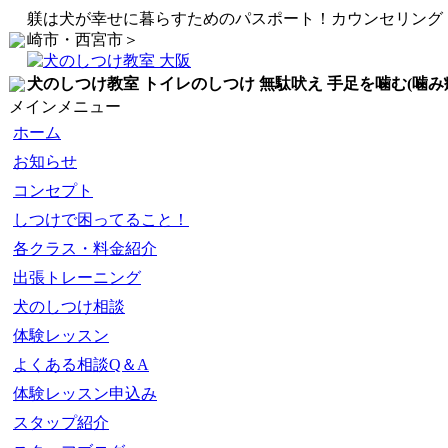
躾は犬が幸せに暮らすためのパスポート！カウンセリング
崎市・西宮市＞
犬のしつけ教室 トイレのしつけ 無駄吠え 手足を噛む(噛み
メインメニュー
ホーム
お知らせ
コンセプト
しつけで困ってること！
各クラス・料金紹介
出張トレーニング
犬のしつけ相談
体験レッスン
よくある相談Q＆A
体験レッスン申込み
スタップ紹介