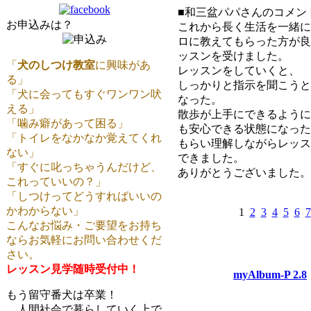
■和三盆パパさんのコメン
お申込みは？
これから長く生活を一緒に
ロに教えてもらった方が良
ッスンを受けました。
「
犬のしつけ教室
に興味があ
レッスンをしていくと、
る」
しっかりと指示を聞こうと
「犬に会ってもすぐワンワン吠
なった。
える」
散歩が上手にできるように
「噛み癖があって困る」
も安心できる状態になった
「トイレをなかなか覚えてくれ
もらい理解しながらレッス
ない」
できました。
「すぐに叱っちゃうんだけど、
ありがとうございました。
これっていいの？」
「しつけってどうすればいいの
かわからない」
1
2
3
4
5
6
7
こんなお悩み・ご要望をお持ち
ならお気軽にお問い合わせくだ
さい。
レッスン見学随時受付中！
myAlbum-P 2.8
もう留守番犬は卒業！
人間社会で暮らしていく上で