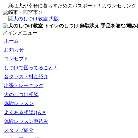
躾は犬が幸せに暮らすためのパスポート！カウンセリング
崎市・西宮市＞
犬のしつけ教室 トイレのしつけ 無駄吠え 手足を噛む(噛み
メインメニュー
ホーム
お知らせ
コンセプト
しつけで困ってること！
各クラス・料金紹介
出張トレーニング
犬のしつけ相談
体験レッスン
よくある相談Q＆A
体験レッスン申込み
スタップ紹介