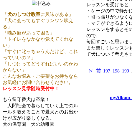
レッスンを受けると
・ケージの中で静か
「
犬のしつけ教室
に興味がある」
・引っ張りが少なく
「犬に会ってもすぐワンワン吠え
・マテができるよう
る」
レッスンをするとそ
「噛み癖があって困る」
ので、
「トイレをなかなか覚えてくれな
毎回すごいと思いま
い」
また楽しくレッスン
「すぐに叱っちゃうんだけど、これ
て犬について考えさ
っていいの？」
「しつけってどうすればいいのかわ
からない」
[<
前
197
198
199
こんなお悩み・ご要望をお持ちなら
お気軽にお問い合わせください。
レッスン見学随時受付中！
myAlbum-P
もう留守番犬は卒業！
人間社会で暮らしていく上でのル
ールを教えることで愛犬とのお出か
けが広がり楽しくなる。
犬の保育園 犬の幼稚園