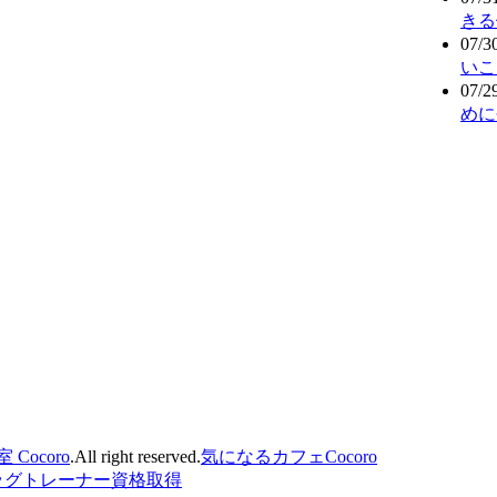
きる
07/3
いこ
07/2
めに
ocoro
.All right reserved.
気になるカフェCocoro
ッグトレーナー資格取得