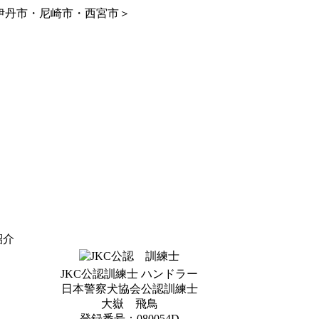
伊丹市・尼崎市・西宮市＞
紹介
JKC公認訓練士 ハンドラー
日本警察犬協会公認訓練士
大嶽 飛鳥
登録番号：080054D