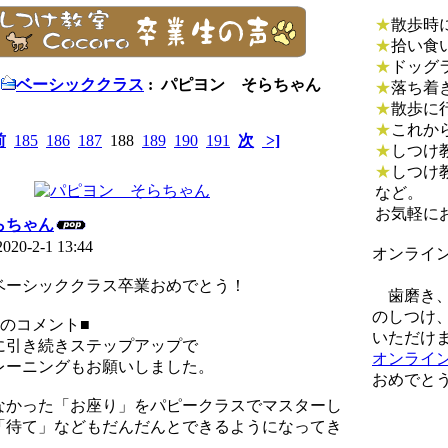
★
散歩時
★
拾い食
★
ドッグ
ベーシッククラス
: パピヨン そらちゃん
★
落ち着
★
散歩に
★
これか
前
185
186
187
188
189
190
191
次
>]
★
しつけ
★
しつけ
など。
お気軽に
らちゃん
2020-2-1 13:44
オンライ
ベーシッククラス卒業おめでとう！
歯磨き、
のしつけ
のコメント■
いただけ
に引き続きステップアップで
オンライ
レーニングもお願いしました。
おめでと
なかった「お座り」をパピークラスでマスターし
「待て」などもだんだんとできるようになってき