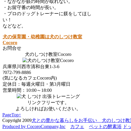
・なかなか躾の時間が取れない。
・お留守番の時間が長い。
・プロのドッグトレーナーに躾をしてほし
い！
などなど。
犬の保育園・幼稚園は犬のしつけ教室
Cocoro
お問合せ
犬のしつけ教室Cocoro
兵庫県川西市清和台東1-3-6
?072-799-8886
(気になるカフェCocoro内)
定休日：毎週火曜日・第3月曜日
営業時間：10:00～18:00
リンクフリーです。
よろしければお使いください。
PageTop↑
Copyright 2009
犬との豊かな暮らしをお手伝い 犬のしつけ教室 C
Produced by CocoroCompany,Inc
カフェ
ペットの酵素浴
ド