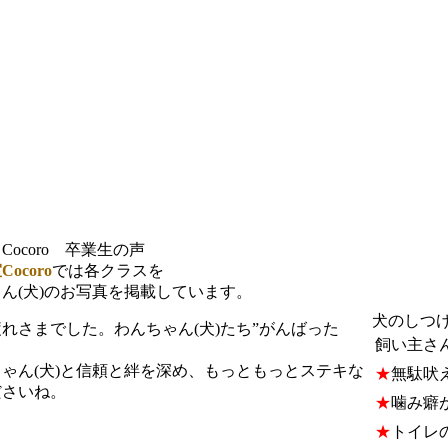
ocoro 卒業生の声
ocoro
では各クラスを
ん(犬)のお写真を掲載しています。
犬のしつ
さまでした。わんちゃん(犬)たち”がんばった
飼い主さ
ゃん(犬)と信頼と絆を深め、もっともっとステキな
★
無駄吠
ださいね。
★
噛み癖
★
トイレ