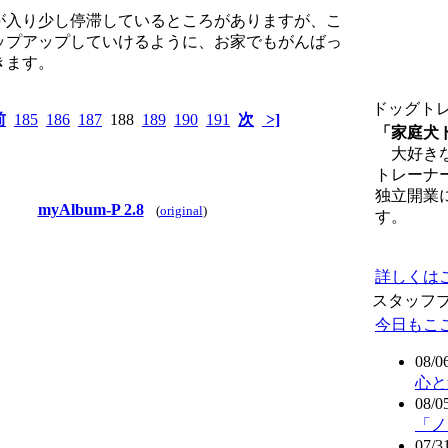
が入り少し停滞しているところがありますが、こ
ップアップしていけるように、お家でもがんばっ
きます。
ドッグト
前
185
186
187
188
189
190
191
次
>]
「家庭犬
大好きな
トレーナ
独立開業
myAlbum-P 2.8
(
original
)
す。
詳しくは
スタッフ
今日もこ
08/0
心と
08/0
「ノ
07/3