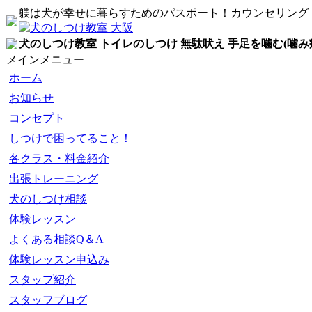
躾は犬が幸せに暮らすためのパスポート！カウンセリング
犬のしつけ教室 トイレのしつけ 無駄吠え 手足を噛む(噛み
メインメニュー
ホーム
お知らせ
コンセプト
しつけで困ってること！
各クラス・料金紹介
出張トレーニング
犬のしつけ相談
体験レッスン
よくある相談Q＆A
体験レッスン申込み
スタップ紹介
スタッフブログ