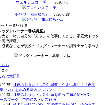
ウェルシュコーギー...
(2026-7-5)
チワワ 和三盆ちゃ...
(2026-6-28)
レーナー資格取得
ドッグトレーナー養成講座」
犬と一緒に自分の『好き』を仕事にできる。家庭犬ドッグ
ー養成講座。
に必要なことが現役のドッグトレーナーや訓練士から学べま
こちら
ブログ
ころは犬日和
6 09:55
【夏のおうちトレ②】興奮しやすい夏に！「自制
集中力」を高める室内レッスン
5 09:55
【夏のおうちトレ①】頭を使って満足度MAX！
ーズワーク」で快適ストレス解消
1 09:54
愛犬と一緒に安心して避難するために、今からで