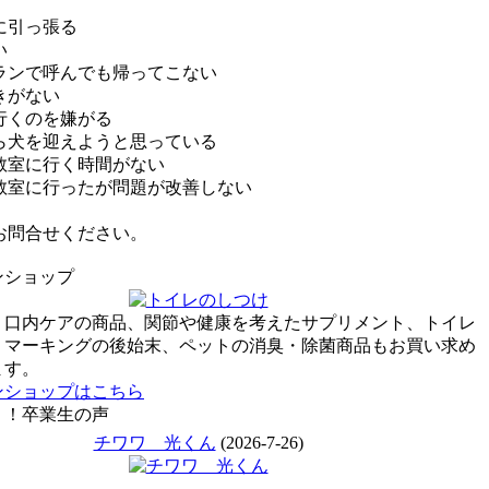
に引っ張る
い
ランで呼んでも帰ってこない
きがない
行くのを嫌がる
ら犬を迎えようと思っている
教室に行く時間がない
教室に行ったが問題が改善しない
お問合せください。
ンショップ
口内ケアの商品、関節や健康を考えたサプリメント、トイレ
、マーキングの後始末、ペットの消臭・除菌商品もお買い求め
ます。
ンショップはこちら
う！卒業生の声
チワワ 光くん
(2026-7-26)