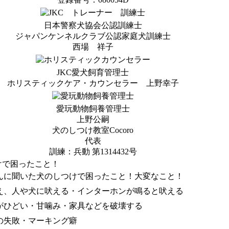
日本警察犬協会公認訓練士
ジャパンケンネルクラブ公認家庭犬訓練士
西場 祥子
JKC愛犬飼育管理士
ホリスティックケア・カウンセラー 上野幸子
愛玩動物飼養管理士
上野公嗣
犬のしつけ教室Cocoro
代表
訓練：兵動 第1314432号
けで困ったこと！
んに聞いた犬のしつけで困ったこと！大変なこと！
え、人や犬に吠える・インターホンが鳴ると吠える
がひどい・甘噛み・家具などを破壊する
の失敗・マーキング癖