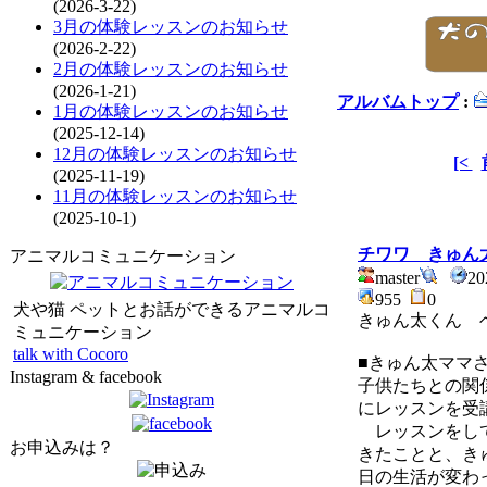
(2026-3-22)
3月の体験レッスンのお知らせ
(2026-2-22)
2月の体験レッスンのお知らせ
(2026-1-21)
アルバムトップ
:
1月の体験レッスンのお知らせ
(2025-12-14)
12月の体験レッスンのお知らせ
[<
(2025-11-19)
11月の体験レッスンのお知らせ
(2025-10-1)
チワワ きゅん
アニマルコミュニケーション
master
20
955
0
犬や猫 ペットとお話ができるアニマルコ
きゅん太くん 
ミュニケーション
talk with Cocoro
■きゅん太ママ
Instagram & facebook
子供たちとの関
にレッスンを受
レッスンをして
お申込みは？
きたことと、き
日の生活が変わ