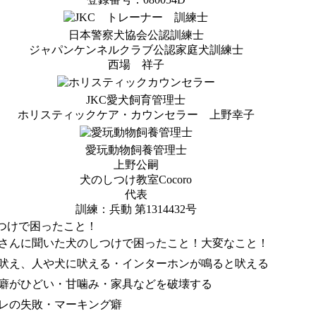
日本警察犬協会公認訓練士
ジャパンケンネルクラブ公認家庭犬訓練士
西場 祥子
JKC愛犬飼育管理士
ホリスティックケア・カウンセラー 上野幸子
愛玩動物飼養管理士
上野公嗣
犬のしつけ教室Cocoro
代表
訓練：兵動 第1314432号
つけで困ったこと！
さんに聞いた犬のしつけで困ったこと！大変なこと！
吠え、人や犬に吠える・インターホンが鳴ると吠える
癖がひどい・甘噛み・家具などを破壊する
レの失敗・マーキング癖