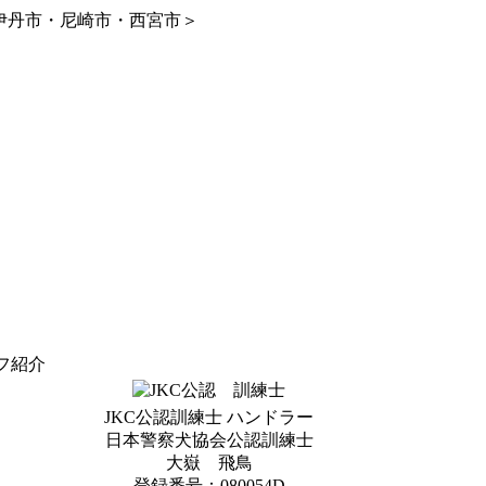
伊丹市・尼崎市・西宮市＞
フ紹介
JKC公認訓練士 ハンドラー
日本警察犬協会公認訓練士
大嶽 飛鳥
登録番号：080054D