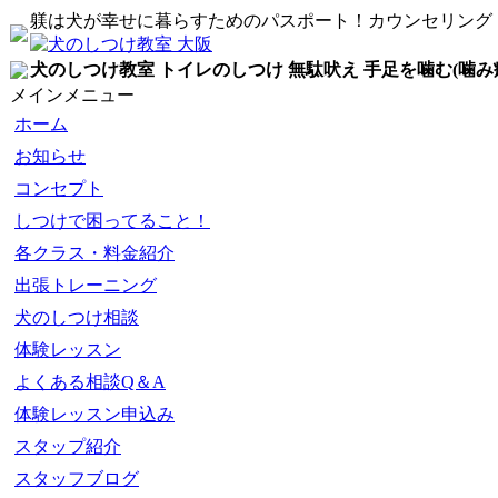
躾は犬が幸せに暮らすためのパスポート！カウンセリング
犬のしつけ教室 トイレのしつけ 無駄吠え 手足を噛む(噛み
メインメニュー
ホーム
お知らせ
コンセプト
しつけで困ってること！
各クラス・料金紹介
出張トレーニング
犬のしつけ相談
体験レッスン
よくある相談Q＆A
体験レッスン申込み
スタップ紹介
スタッフブログ