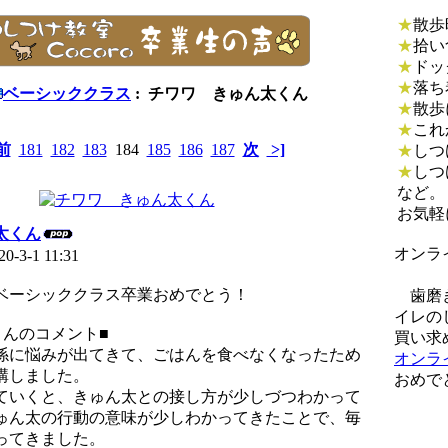
★
散歩
★
拾い
★
ドッ
★
落ち
ベーシッククラス
: チワワ きゅん太くん
★
散歩
★
これ
前
181
182
183
184
185
186
187
次
>]
★
しつ
★
しつ
など。
お気軽
太くん
オンラ
20-3-1 11:31
ベーシッククラス卒業おめでとう！
歯磨き
イレの
さんのコメント■
買い求
係に悩みが出てきて、ごはんを食べなくなったため
オンラ
講しました。
おめで
いくと、きゅん太との接し方が少しづつわかって
ゅん太の行動の意味が少しわかってきたことで、毎
ってきました。