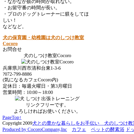
・なかなか躾の時間が取れない。
・お留守番の時間が長い。
・プロのドッグトレーナーに躾をしてほ
しい！
などなど。
犬の保育園・幼稚園は犬のしつけ教室
Cocoro
お問合せ
犬のしつけ教室Cocoro
兵庫県川西市清和台東1-3-6
?072-799-8886
(気になるカフェCocoro内)
定休日：毎週火曜日・第3月曜日
営業時間：10:00～18:00
リンクフリーです。
よろしければお使いください。
PageTop↑
Copyright 2009
犬との豊かな暮らしをお手伝い 犬のしつけ教室 C
Produced by CocoroCompany,Inc
カフェ
ペットの酵素浴
ド