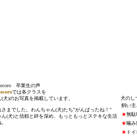
coro 卒業生の声
coro
では各クラスを
犬のし
(犬)のお写真を掲載しています。
飼い主
までした。わんちゃん(犬)たち”がんばったね！”
★
無駄
ん(犬)と信頼と絆を深め、もっともっとステキな生活
ね。
★
噛み
★
トイ