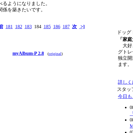
べるようになりました。
関係を築きたいです。
前
181
182
183
184
185
186
187
次
>]
ドッグ
「家庭
大好き
グトレ
myAlbum-P 2.8
(
original
)
独立開
ます。
詳しく
スタッ
今日も
0
0
0