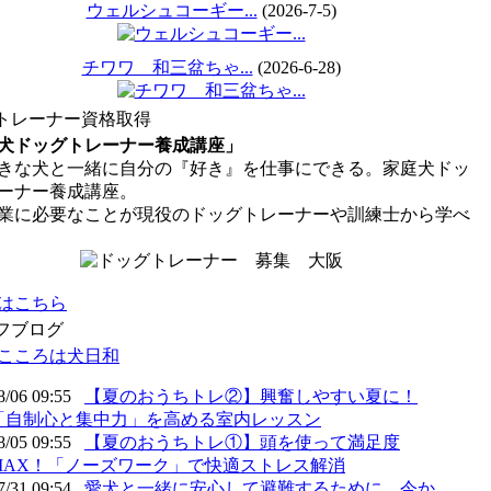
ウェルシュコーギー...
(2026-7-5)
チワワ 和三盆ちゃ...
(2026-6-28)
トレーナー資格取得
犬ドッグトレーナー養成講座」
な犬と一緒に自分の『好き』を仕事にできる。家庭犬ドッ
ーナー養成講座。
業に必要なことが現役のドッグトレーナーや訓練士から学べ
はこちら
フブログ
こころは犬日和
8/06 09:55
【夏のおうちトレ②】興奮しやすい夏に！
「自制心と集中力」を高める室内レッスン
8/05 09:55
【夏のおうちトレ①】頭を使って満足度
MAX！「ノーズワーク」で快適ストレス解消
7/31 09:54
愛犬と一緒に安心して避難するために、今か