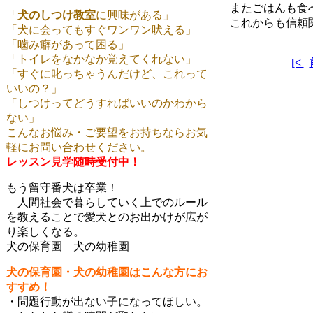
またごはんも食
「
犬のしつけ教室
に興味がある」
これからも信頼
「犬に会ってもすぐワンワン吠える」
「噛み癖があって困る」
「トイレをなかなか覚えてくれない」
[<
「すぐに叱っちゃうんだけど、これって
いいの？」
「しつけってどうすればいいのかわから
ない」
こんなお悩み・ご要望をお持ちならお気
軽にお問い合わせください。
レッスン見学随時受付中！
もう留守番犬は卒業！
人間社会で暮らしていく上でのルール
を教えることで愛犬とのお出かけが広が
り楽しくなる。
犬の保育園 犬の幼稚園
犬の保育園・犬の幼稚園はこんな方にお
すすめ！
・問題行動が出ない子になってほしい。