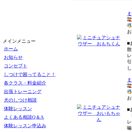
ミ
お
メインメニュー
■
ホーム
散
レ
お知らせ
引
コンセプト
し
しつけで困ってること！
ミ
各クラス・料金紹介
出張トレーニング
お
犬のしつけ相談
体験レッスン
■
噛
よくある相談Q＆A
レ
体験レッスン申込み
噛