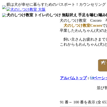
躾は犬が幸せに暮らすためのパスポート！カウンセリング
犬のしつけ教室 トイレのしつけ 無駄吠え 手足を噛む(噛み
犬のしつけ教室 Cocoro
犬のしつけ教室Cocoro
で
卒業したわんちゃん(犬)の
飼い主さんお疲れさまでし
これからもわんちゃん(犬
アルバムトップ
:
ベーシ
並び替
91 番～ 100 番を表示 (全 65