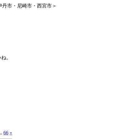
伊丹市・尼崎市・西宮市＞
いね。
..
66
»