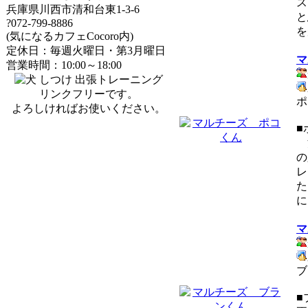
ス
兵庫県川西市清和台東1-3-6
と
?072-799-8886
を
(気になるカフェCocoro内)
定休日：毎週火曜日・第3月曜日
マ
営業時間：10:00～18:00
リンクフリーです。
ポ
よろしければお使いください。
■
清
の
レ
た
に
マ
ブ
■