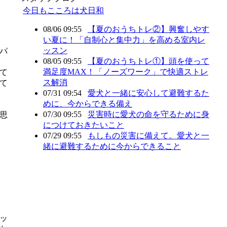
今日もこころは犬日和
08/06 09:55
【夏のおうちトレ②】興奮しやす
い夏に！「自制心と集中力」を高める室内レ
ッスン
パ
08/05 09:55
【夏のおうちトレ①】頭を使って
満足度MAX！「ノーズワーク」で快適ストレ
て
ス解消
て
07/31 09:54
愛犬と一緒に安心して避難するた
めに、今からできる備え
07/30 09:55
災害時に愛犬の命を守るために身
思
につけておきたいこと
07/29 09:55
もしもの災害に備えて。愛犬と一
緒に避難するために今からできること
ッ