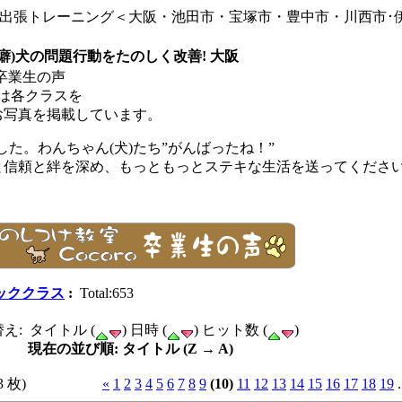
 出張トレーニング＜大阪・池田市・宝塚市・豊中市・川西市･
癖)犬の問題行動をたのしく改善! 大阪
 卒業生の声
は各クラスを
お写真を掲載しています。
た。わんちゃん(犬)たち”がんばったね！”
)と信頼と絆を深め、もっともっとステキな生活を送ってくださ
ッククラス
:
Total:653
え: タイトル (
) 日時 (
) ヒット数 (
)
現在の並び順: タイトル (Z → A)
3 枚)
«
1
2
3
4
5
6
7
8
9
(10)
11
12
13
14
15
16
17
18
19
.