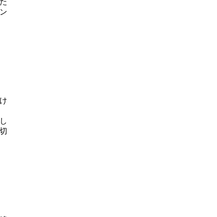
た
ン
け
し
切