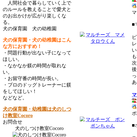
人間社会で暮らしていく上で
のルールを教えることで愛犬と
マ
のお出かけが広がり楽しくな
る。
■
犬の保育園 犬の幼稚園
犬
ピ
犬の保育園・犬の幼稚園はこん
レ
な方におすすめ！
い
・問題行動が出ない子になって
も
ほしい。
次
・なかなか躾の時間が取れな
後
い。
っ
・お留守番の時間が長い。
あ
・プロのドッグトレーナーに躾
をしてほしい！
マ
などなど。
犬の保育園・幼稚園は犬のしつ
ポ
け教室Cocoro
お問合せ
■
犬のしつけ教室Cocoro
イ