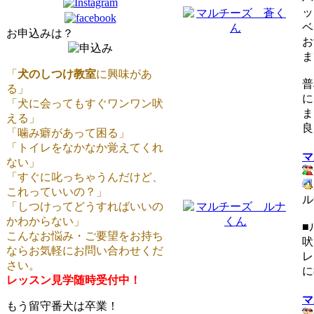
ッ
ベ
お申込みは？
お
ま
「
犬のしつけ教室
に興味があ
普
る」
に
「犬に会ってもすぐワンワン吠
ま
える」
良
「噛み癖があって困る」
「トイレをなかなか覚えてくれ
マ
ない」
「すぐに叱っちゃうんだけど、
これっていいの？」
ル
「しつけってどうすればいいの
かわからない」
■
こんなお悩み・ご要望をお持ち
吠
ならお気軽にお問い合わせくだ
レ
さい。
に
レッスン見学随時受付中！
マ
もう留守番犬は卒業！