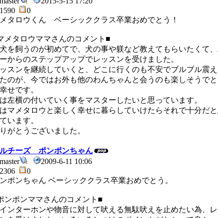
master
2015-5-15 17:20
1590
0
メタロウくん ベーシッククラス卒業おめでとう！
マメタロウママさんのコメント■
を飼うのが初めてで、犬の事や躾など教えてもらいたくて、
ーからのステップアップでレッスンを受けました。
ッスンを継続していくと、どこに行くのも不安でブルブル震え
たのが、今ではお外も他のわんちゃんと会うのも楽しそうでと
幸せです。
は左横の付いていく事をマスターしたいと思っています。
はマメタロウと楽しく幸せに暮らしていけたらそれで十分だと
ています。
りがとうございました。
ルチーズ ポンポンちゃん
master
2009-6-11 10:06
2306
0
ンポンちゃん ベーシッククラス卒業おめでとう。
ポンポンママさんのコメント■
ンターホンや物音に対して吠える無駄吠えを止めたい為、レ