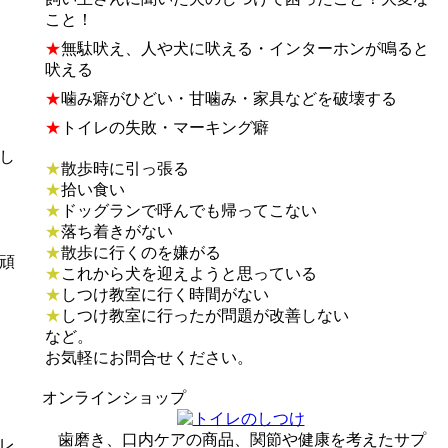
こと！
★
無駄吠え、人や犬に吠える・インターホンが鳴ると
吠える
★
噛み癖がひどい・甘噛み・家具などを破壊する
★
トイレの失敗・マーキング癖
し
★
散歩時に引っ張る
★
拾い食い
★
ドッグランで呼んでも帰ってこない
★
落ち着きがない
★
散歩に行くのを嫌がる
頑
★
これから犬を迎えようと思っている
★
しつけ教室に行く時間がない
★
しつけ教室に行ったが問題が改善しない
など。
お気軽にお問合せください。
オンラインショップ
歯磨き、口内ケアの商品、関節や健康を考えたサプ
レ