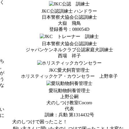
く
JKC公認訓練士 ハンドラー
日本警察犬協会公認訓練士
大嶽 飛鳥
登録番号：080054D
日本警察犬協会公認訓練士
ジャパンケンネルクラブ公認家庭犬訓練士
西場 祥子
ち
。
JKC愛犬飼育管理士
が
ホリスティックケア・カウンセラー 上野幸子
う
な
愛玩動物飼養管理士
上野公嗣
犬のしつけ教室Cocoro
代表
い
訓練：兵動 第1314432号
に
犬のしつけで困ったこと！
飼い主さんに聞いた犬のしつけで困ったこと！大変な