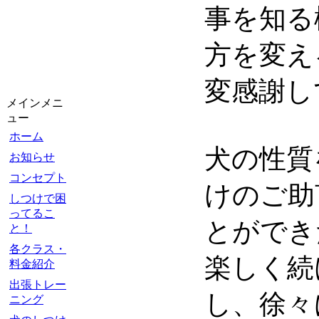
事を知る
方を変え
変感謝し
メインメニ
ュー
ホーム
犬の性質
お知らせ
コンセプト
けのご助
しつけで困
ってるこ
とができ
と！
各クラス・
楽しく続
料金紹介
出張トレー
し、徐々
ニング