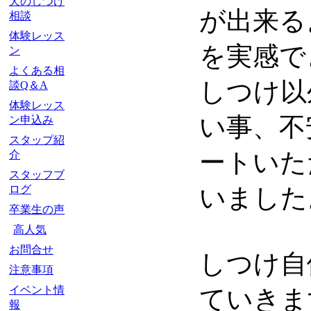
犬のしつけ
が出来る
相談
体験レッス
を実感で
ン
よくある相
しつけ以
談Q＆A
体験レッス
い事、不
ン申込み
スタップ紹
ートいた
介
スタッフブ
ログ
いました
卒業生の声
高人気
お問合せ
しつけ自
注意事項
イベント情
ていきま
報