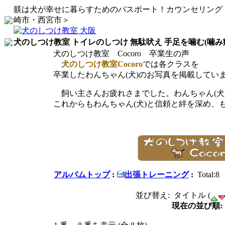
躾は犬が幸せに暮らすためのパスポート！カウンセリング
崎市・西宮市＞
犬のしつけ教室 トイレのしつけ 無駄吠え 手足を噛む(噛み
犬のしつけ教室 Cocoro 卒業生の声
犬のしつけ教室Cocoro
では各クラスを
卒業したわんちゃん(犬)のお写真を掲載してい
飼い主さんお疲れさまでした。わんちゃん(犬)
これからもわんちゃん(犬)と信頼と絆を深め、
アルバムトップ
:
出張トレーニング
:
Total:8
並び替え: タイトル (
現在の並び順: 