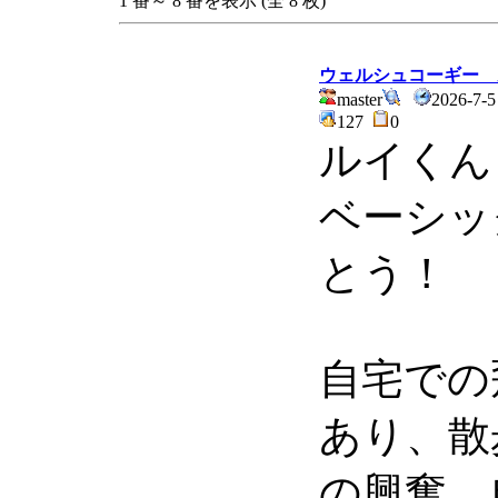
1 番～ 8 番を表示 (全 8 枚)
ウェルシュコーギー 
master
2026-7-5
127
0
ルイくん
ベーシッ
とう！
自宅での
あり、散
の興奮、