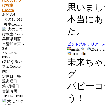
は犬のしつ
思いまし
け教室
Cocoro
お問合せ
本当にあ
犬のしつけ
教室Cocoro
た。
兵庫県川西
市清和台東1-
ピットブル テリア 
3-6
master
2022-3-2
?072-799-
1001
0
8886
未来ちゃ
(気になるカ
フェCocoro
グ
内)
定休日：毎
週火曜日・
パピーコ
第3月曜日
営業時間：
う！
10:00～18:00