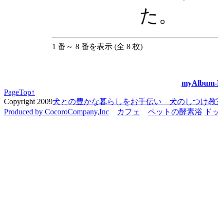
た。
1 番～ 8 番を表示 (全 8 枚)
myAlbum-P
PageTop↑
Copyright 2009
犬との豊かな暮らしをお手伝い 犬のしつけ教室 C
Produced by CocoroCompany,Inc
カフェ
ペットの酵素浴
ド