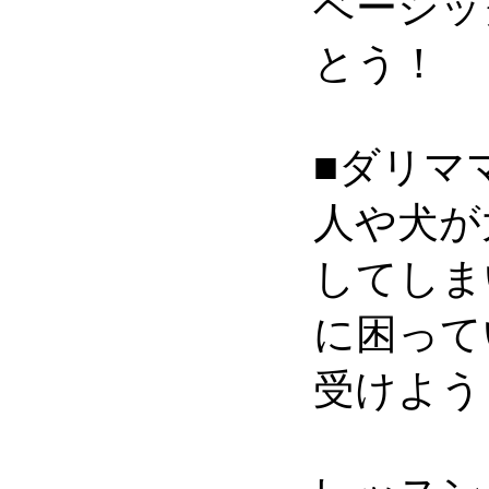
ベーシッ
とう！
■ダリマ
人や犬が
してしま
に困って
受けよう