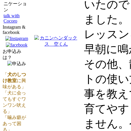
いたので
ニケーショ
ン
talk with
ました。
Cocoro
Instagram &
レッスン
facebook
早朝に鳴
お申込み
は？
その他、
「
犬のしつ
トの使い
け教室
に興
味がある」
事を教え
「犬に会っ
てもすぐワ
ンワン吠え
育てやす
る」
「噛み癖が
ません。
あって困
る」