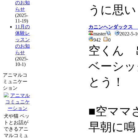
のお知
うに思い
らせ
(2025-
11-19)
11月の
カニンヘンダックス 
体験レ
master
2022-5-1
ッスン
942
0
のお知
空くん 
らせ
(2025-
ベーシッ
10-1)
アニマルコ
とう！
ミュニケー
ション
■空ママ
犬や猫 ペッ
トとお話が
早朝に鳴
できるアニ
マルコミュ