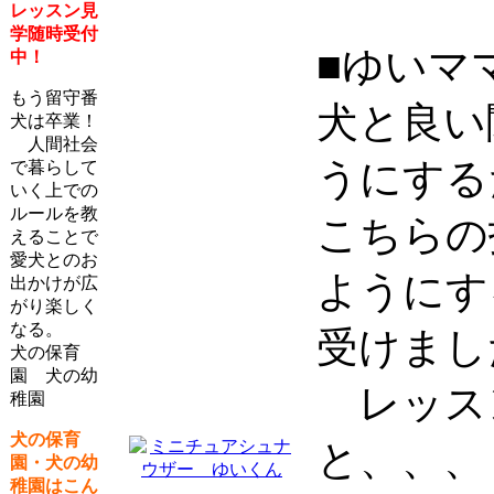
レッスン見
学随時受付
■ゆいマ
中！
もう留守番
犬と良い
犬は卒業！
人間社会
うにする
で暮らして
いく上での
ルールを教
こちらの
えることで
愛犬とのお
ようにす
出かけが広
がり楽しく
なる。
受けまし
犬の保育
園 犬の幼
レッス
稚園
犬の保育
と、、、
園・犬の幼
稚園はこん