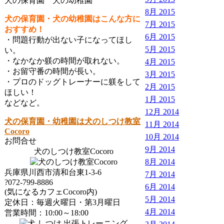
犬の保育園 犬の幼稚園
8月 2015
犬の保育園・犬の幼稚園はこんな方に
7月 2015
おすすめ！
6月 2015
・問題行動が出ない子になってほし
5月 2015
い。
・なかなか躾の時間が取れない。
4月 2015
・お留守番の時間が長い。
3月 2015
・プロのドッグトレーナーに躾をして
2月 2015
ほしい！
1月 2015
などなど。
12月 2014
犬の保育園・幼稚園は犬のしつけ教室
11月 2014
Cocoro
10月 2014
お問合せ
9月 2014
犬のしつけ教室Cocoro
8月 2014
兵庫県川西市清和台東1-3-6
7月 2014
?072-799-8886
6月 2014
(気になるカフェCocoro内)
5月 2014
定休日：毎週火曜日・第3月曜日
4月 2014
営業時間：10:00～18:00