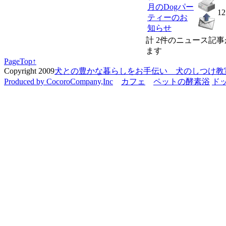
月のDogパー
12
ティーのお
知らせ
計 2件のニュース記
ます
PageTop↑
Copyright 2009
犬との豊かな暮らしをお手伝い 犬のしつけ教室 C
Produced by CocoroCompany,Inc
カフェ
ペットの酵素浴
ド