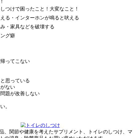
！
のしつけで困ったこと！大変なこと！
吠える・インターホンが鳴ると吠える
噛み・家具などを破壊する
キング癖
も帰ってこない
る
うと思っている
間がない
が問題が改善しない
さい。
品、関節や健康を考えたサプリメント、トイレのしつけ、マ