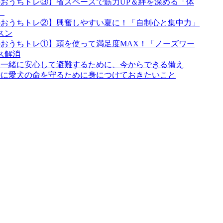
おうちトレ③】省スペースで筋力UP＆絆を深める「体
」
のおうちトレ②】興奮しやすい夏に！「自制心と集中力」
スン
おうちトレ①】頭を使って満足度MAX！「ノーズワー
ス解消
と一緒に安心して避難するために、今からできる備え
時に愛犬の命を守るために身につけておきたいこと