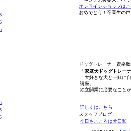
ーキングの後始末、ペッ
オンラインショップはこ
おめでとう！卒業生の声
6
6
6
ドッグトレーナー資格取
「家庭犬ドッグトレー
大好きな犬と一緒に自
講座。
独立開業に必要なこと
5
詳しくはこちら
5
スタッフブログ
5
今日もこころは犬日和