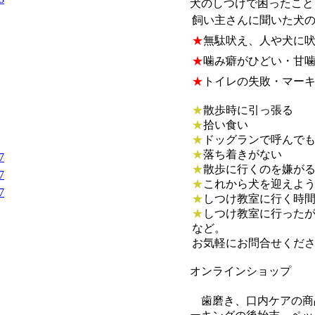
犬のしつけで困ったこと
飼い主さんに聞いた犬
★
無駄吠え、人や犬に
★
噛み癖がひどい・甘
★
トイレの失敗・マー
★
散歩時に引っ張る
★
拾い食い
★
ドッグランで呼んで
★
落ち着きがない
7
★
散歩に行くのを嫌が
7
★
これから犬を迎えよ
7
★
しつけ教室に行く時
★
しつけ教室に行った
など。
お気軽にお問合せくだ
オンラインショップ
歯磨き、口内ケアの商