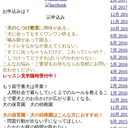
2月 2017
1月 2017
お申込みは？
12月 201
11月 201
「
犬のしつけ教室
に興味がある」
10月 201
「犬に会ってもすぐワンワン吠える」
9月 2016
「噛み癖があって困る」
8月 2016
「トイレをなかなか覚えてくれない」
7月 2016
「すぐに叱っちゃうんだけど、これっていいの？」
6月 2016
「しつけってどうすればいいのかわからない」
こんなお悩み・ご要望をお持ちならお気軽にお問い
5月 2016
合わせください。
4月 2016
レッスン見学随時受付中！
3月 2016
2月 2016
もう留守番犬は卒業！
人間社会で暮らしていく上でのルールを教えるこ
1月 2016
とで愛犬とのお出かけが広がり楽しくなる。
12月 201
犬の保育園 犬の幼稚園
11月 201
10月 201
犬の保育園・犬の幼稚園はこんな方におすすめ！
・問題行動が出ない子になってほしい。
9月 2015
・なかなか躾の時間が取れない。