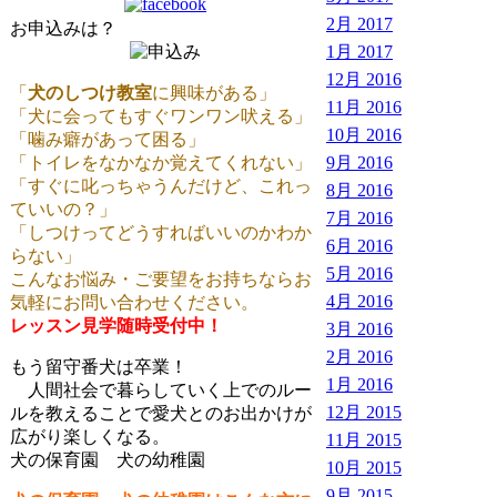
2月 2017
お申込みは？
1月 2017
12月 2016
「
犬のしつけ教室
に興味がある」
11月 2016
「犬に会ってもすぐワンワン吠える」
10月 2016
「噛み癖があって困る」
「トイレをなかなか覚えてくれない」
9月 2016
「すぐに叱っちゃうんだけど、これっ
8月 2016
ていいの？」
7月 2016
「しつけってどうすればいいのかわか
6月 2016
らない」
5月 2016
こんなお悩み・ご要望をお持ちならお
4月 2016
気軽にお問い合わせください。
レッスン見学随時受付中！
3月 2016
2月 2016
もう留守番犬は卒業！
1月 2016
人間社会で暮らしていく上でのルー
12月 2015
ルを教えることで愛犬とのお出かけが
広がり楽しくなる。
11月 2015
犬の保育園 犬の幼稚園
10月 2015
9月 2015