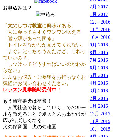
2月 2017
お申込みは？
1月 2017
12月 2016
「
犬のしつけ教室
に興味がある」
11月 2016
「犬に会ってもすぐワンワン吠える」
10月 2016
「噛み癖があって困る」
「トイレをなかなか覚えてくれない」
9月 2016
「すぐに叱っちゃうんだけど、これっ
8月 2016
ていいの？」
7月 2016
「しつけってどうすればいいのかわか
6月 2016
らない」
5月 2016
こんなお悩み・ご要望をお持ちならお
4月 2016
気軽にお問い合わせください。
レッスン見学随時受付中！
3月 2016
2月 2016
もう留守番犬は卒業！
1月 2016
人間社会で暮らしていく上でのルー
12月 2015
ルを教えることで愛犬とのお出かけが
広がり楽しくなる。
11月 2015
犬の保育園 犬の幼稚園
10月 2015
9月 2015