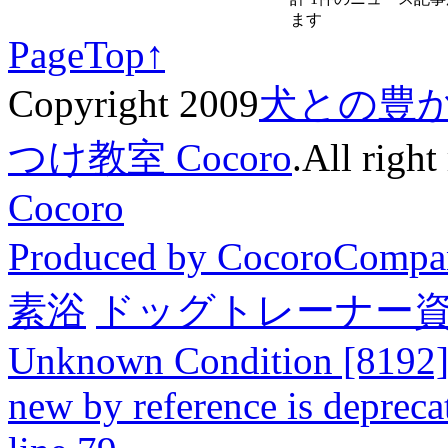
ます
PageTop↑
Copyright 2009
犬との豊
つけ教室 Cocoro
.All right
Cocoro
Produced by CocoroCompa
素浴
ドッグトレーナー
Unknown Condition [8192]: 
new by reference is depreca