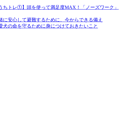
うちトレ①】頭を使って満足度MAX！「ノーズワーク」
緒に安心して避難するために、今からできる備え
愛犬の命を守るために身につけておきたいこと