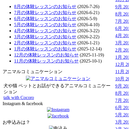
8月の体験レッスンのお知らせ
(2026-7-26)
9月 20
7月の体験レッスンのお知らせ
(2026-6-21)
8月 20
6月の体験レッスンのお知らせ
(2026-5-9)
7月 20
5月の体験レッスンのお知らせ
(2026-4-10)
6月 20
4月の体験レッスンのお知らせ
(2026-3-22)
4月 20
3月の体験レッスンのお知らせ
(2026-2-22)
2月の体験レッスンのお知らせ
(2026-1-21)
3月 20
1月の体験レッスンのお知らせ
(2025-12-14)
2月 20
12月の体験レッスンのお知らせ
(2025-11-19)
1月 20
11月の体験レッスンのお知らせ
(2025-10-1)
12月 2
アニマルコミュニケーション
11月 2
10月 2
犬や猫 ペットとお話ができるアニマルコミュニケー
9月 20
ション
8月 20
talk with Cocoro
7月 20
Instagram & facebook
6月 20
5月 20
3月 20
お申込みは？