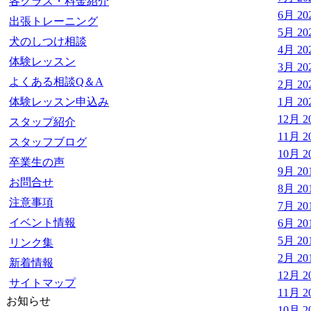
各クラス・料金紹介
6月 20
出張トレーニング
5月 20
犬のしつけ相談
4月 20
体験レッスン
3月 20
よくある相談Q＆A
2月 20
体験レッスン申込み
1月 20
12月 2
スタップ紹介
11月 2
スタッフブログ
10月 2
卒業生の声
9月 20
お問合せ
8月 20
注意事項
7月 20
イベント情報
6月 20
5月 20
リンク集
2月 20
新着情報
12月 2
サイトマップ
11月 2
お知らせ
10月 2