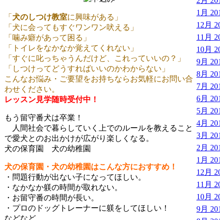
2月 20
1月 20
「
犬のしつけ教室
に興味がある」
12月 2
「犬に会ってもすぐワンワン吠える」
11月 2
「噛み癖があって困る」
「トイレをなかなか覚えてくれない」
10月 2
「すぐに叱っちゃうんだけど、これっていいの？」
9月 20
「しつけってどうすればいいのかわからない」
8月 20
こんなお悩み・ご要望をお持ちならお気軽にお問い合
7月 20
わせください。
6月 20
レッスン見学随時受付中！
5月 20
もう留守番犬は卒業！
4月 20
人間社会で暮らしていく上でのルールを教えること
3月 20
で愛犬とのお出かけが広がり楽しくなる。
2月 20
犬の保育園 犬の幼稚園
1月 20
犬の保育園・犬の幼稚園はこんな方におすすめ！
12月 2
・問題行動が出ない子になってほしい。
11月 2
・なかなか躾の時間が取れない。
10月 2
・お留守番の時間が長い。
・プロのドッグトレーナーに躾をしてほしい！
9月 20
などなど。