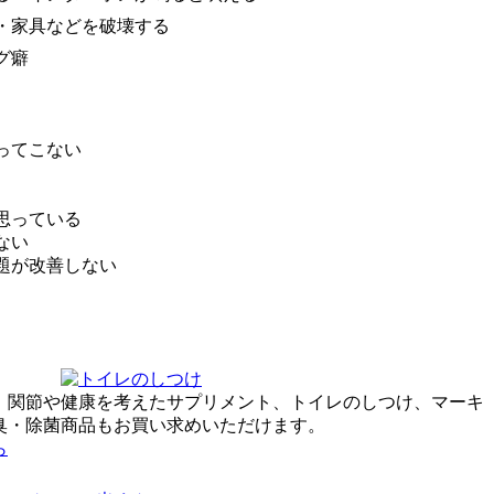
・家具などを破壊する
グ癖
ってこない
思っている
ない
題が改善しない
。
関節や健康を考えたサプリメント、トイレのしつけ、マーキ
臭・除菌商品もお買い求めいただけます。
ら