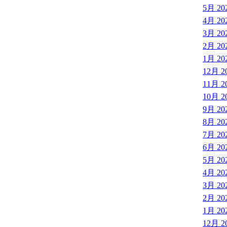
5月 20
4月 20
3月 20
2月 20
1月 20
12月 2
11月 2
10月 2
9月 20
8月 20
7月 20
6月 20
5月 20
4月 20
3月 20
2月 20
1月 20
12月 2