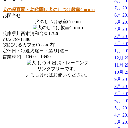
8月 20
7月 20
犬の保育園・幼稚園は犬のしつけ教室Cocoro
6月 20
お問合せ
犬のしつけ教室Cocoro
5月 20
4月 20
兵庫県川西市清和台東1-3-6
3月 20
?072-799-8886
2月 20
(気になるカフェCocoro内)
定休日：毎週火曜日・第3月曜日
1月 20
営業時間：10:00～18:00
12月 2
11月 2
リンクフリーです。
10月 2
よろしければお使いください。
9月 20
8月 20
7月 20
6月 20
5月 20
4月 20
3月 20