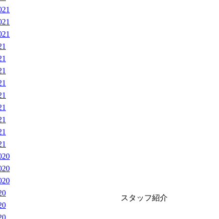
021
021
021
21
21
21
21
21
21
21
21
21
020
020
020
20
スタッフ紹介
20
20